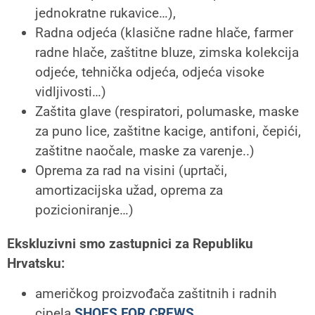
jednokratne rukavice…),
Radna odjeća (klasične radne hlače, farmer
radne hlače, zaštitne bluze, zimska kolekcija
odjeće, tehnička odjeća, odjeća visoke
vidljivosti…)
Zaštita glave (respiratori, polumaske, maske
za puno lice, zaštitne kacige, antifoni, čepići,
zaštitne naočale, maske za varenje..)
Oprema za rad na visini (uprtači,
amortizacijska užad, oprema za
pozicioniranje…)
Ekskluzivni smo zastupnici za Republiku
Hrvatsku:
američkog proizvođača zaštitnih i radnih
cipela
SHOES FOR CREWS