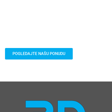
oprema
Višegodišnje iskustvo u poslovanju
zaštitnom opremom.
POGLEDAJTE NAŠU PONUDU