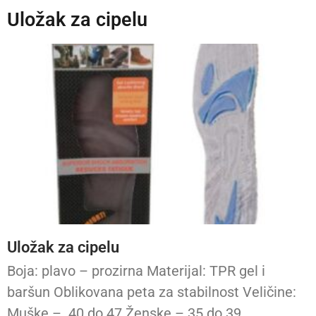
Uložak za cipelu
Uložak za cipelu
Boja: plavo – prozirna Materijal: TPR gel i
baršun Oblikovana peta za stabilnost Veličine:
Muške – 40 do 47 Ženske – 35 do 39