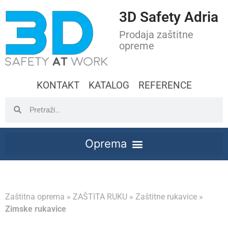
3D Safety Adria
Prodaja zaštitne
opreme
KONTAKT
KATALOG
REFERENCE
Zaštitna oprema
»
ZAŠTITA RUKU
»
Zaštitne rukavice
»
Zimske rukavice