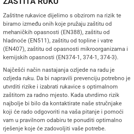
ZAŠTITA RUKU
Zaštitne rukavice dijelimo s obzirom na rizik te
biramo između onih koje pružaju zaštitu od
mehaničkih opasnosti (EN388), zaštitu od
hladnoće (EN511), zaštitu od topline i vatre
(EN407), zaštitu od opasnosti mikroorganizama i
kemijskih opasnosti (EN374-1, 374-1, 374-3).
Najčešći način nastajanja ozljede na radu je
ozljeda ruku. Da bi napravili prevenciju potrebno je
utvrditi rizike i izabrati rukavice s optimalnom
zaštitom za radno mjesto. Kada utvrdimo rizik
najbolje bi bilo da kontaktirate naše stručnjake
koji će rado odgovoriti na vaša pitanje i pomoći
vam u pravilnom odabiru te ponuditi optimalno
rješenje koje će zadovoljiti vaše potrebe.