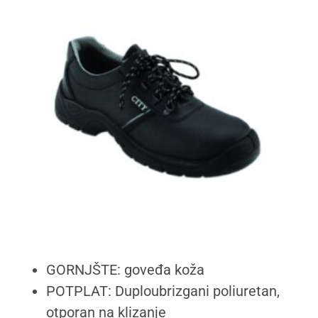
GORNJŠTE: goveđa koža
POTPLAT: Duploubrizgani poliuretan,
otporan na klizanje