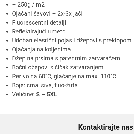
– 250g / m2
Ojačani šavovi – 2x-3x jači
Fluorescentni detalji
Reflektirajući umetci
Udoban elastični pojas i džepovi s preklopom
Ojačanja na koljenima
Džep na prsima s patentnim zatvaračem
Bočni džepovi s čičak zatvaranjem
Perivo na 60˚C, glačanje na max. 110˚C
Boje: crna, siva, fluo-žuta
Veličine:
S – 5XL
Kontaktirajte nas