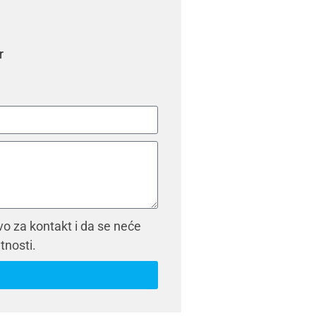
r
vo za kontakt i da se neće
atnosti.