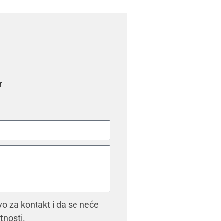
r
vo za kontakt i da se neće
atnosti.