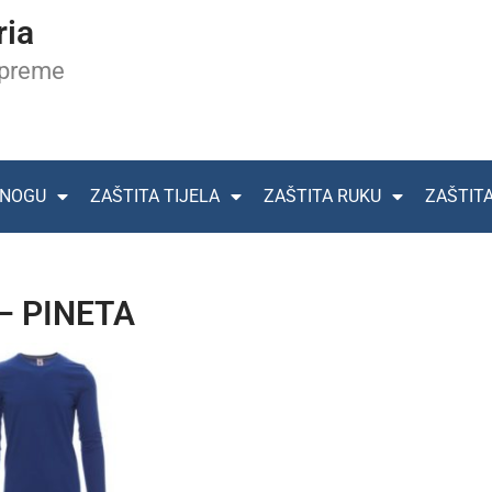
ria
opreme
 NOGU
ZAŠTITA TIJELA
ZAŠTITA RUKU
ZAŠTIT
 – PINETA