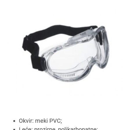
Okvir: meki PVC;
Leće: prozirne, polikarbonatne;